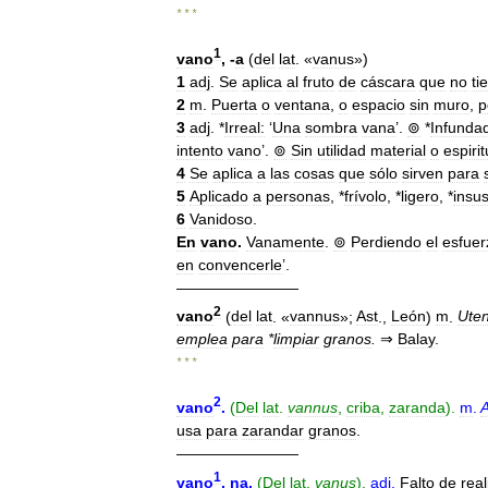
* * *
1
vano
, -
a
(
del
lat
. «
vanus
»)
1
adj
.
Se
aplica
al
fruto
de
cáscara
que
no
ti
2
m
.
Puerta
o
ventana
,
o
espacio
sin
muro
,
p
3
adj
. *
Irreal:
‘
Una
sombra
vana
’.
⊚
*
Infunda
intento
vano
’.
⊚
Sin
utilidad
material
o
espirit
4
Se
aplica
a
las
cosas
que
sólo
sirven
para
5
Aplicado
a
personas
, *
frívolo
, *
ligero
, *
insus
6
Vanidoso
.
En
vano
.
Vanamente
.
⊚
Perdiendo
el
esfuer
en
convencerle
’.
————————
2
vano
(
del
lat
. «
vannus
»;
Ast
.,
León
)
m
.
Uten
emplea
para
*
limpiar
granos
.
⇒
Balay
.
* * *
2
vano
.
(
Del
lat
.
vannus
,
criba
,
zaranda
).
m
.
A
usa
para
zarandar
granos
.
————————
1
vano
,
na
.
(
Del
lat
.
vanus
).
adj
.
Falto
de
rea