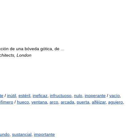
cción
de
una
bóveda
gótica
,
de
...
chitects
,
London
te
/
inútil
,
estéril
,
ineficaz
,
infructuoso
,
nulo
,
inoperante
/
vacío
,
efímero
/
hueco
,
ventana
,
arco
,
arcada
,
puerta
,
alféizar
,
agujero
,
cundo
,
sustancial
,
importante