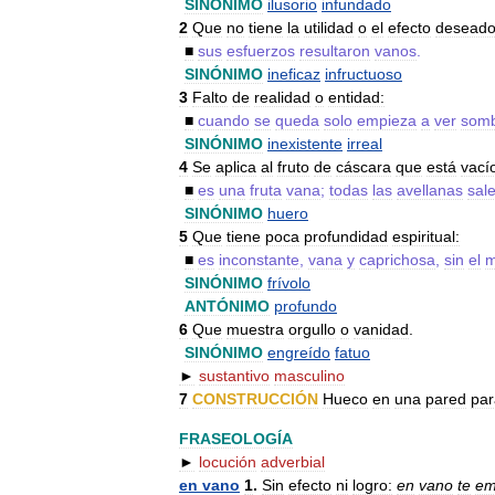
SINÓNIMO
ilusorio
infundado
2
Que
no
tiene
la
utilidad
o
el
efecto
deseado
■
sus
esfuerzos
resultaron
vanos
.
SINÓNIMO
ineficaz
infructuoso
3
Falto
de
realidad
o
entidad:
■
cuando
se
queda
solo
empieza
a
ver
som
SINÓNIMO
inexistente
irreal
4
Se
aplica
al
fruto
de
cáscara
que
está
vací
■
es
una
fruta
vana
;
todas
las
avellanas
sal
SINÓNIMO
huero
5
Que
tiene
poca
profundidad
espiritual:
■
es
inconstante
,
vana
y
caprichosa
,
sin
el
m
SINÓNIMO
frívolo
ANTÓNIMO
profundo
6
Que
muestra
orgullo
o
vanidad
.
SINÓNIMO
engreído
fatuo
►
sustantivo
masculino
7
CONSTRUCCIÓN
Hueco
en
una
pared
par
FRASEOLOGÍA
►
locución
adverbial
en
vano
1
.
Sin
efecto
ni
logro:
en
vano
te
em