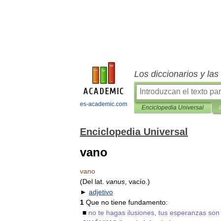
Los diccionarios y la
es-academic.com
Enciclopedia Universal
Enciclopedia Universal
vano
vano
(
Del
lat
.
vanus
,
vacío
.)
►
adjetivo
1
Que
no
tiene
fundamento:
■
no
te
hagas
ilusiones
,
tus
esperanzas
son