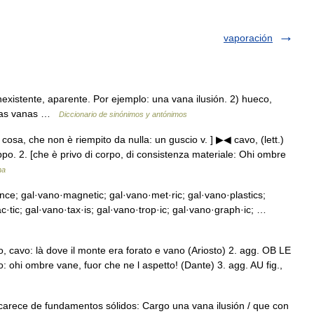
vaporación
 inexistente, aparente. Por ejemplo: una vana ilusión. 2) hueco,
abras vanas …
Diccionario de sinónimos y antónimos
 cosa, che non è riempito da nulla: un guscio v. ] ▶◀ cavo, (lett.)
po. 2. [che è privo di corpo, di consistenza materiale: Ohi ombre
na
e; gal·vano·magnetic; gal·vano·met·ric; gal·vano·plastics;
c·tic; gal·vano·tax·is; gal·vano·trop·ic; gal·vano·graph·ic; …
 cavo: là dove il monte era forato e vano (Ariosto) 2. agg. OB LE
eo: ohi ombre vane, fuor che ne l aspetto! (Dante) 3. agg. AU fig.,
 carece de fundamentos sólidos: Cargo una vana ilusión / que con