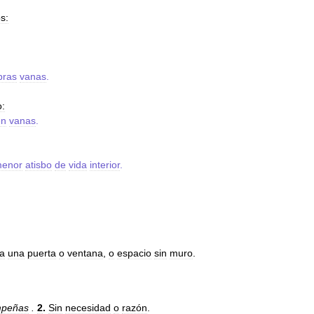
s:
bras
vanas
.
o:
en
vanas
.
enor
atisbo
de
vida
interior
.
a
una
puerta
o
ventana
,
o
espacio
sin
muro
.
peñas
.
2
.
Sin
necesidad
o
razón
.