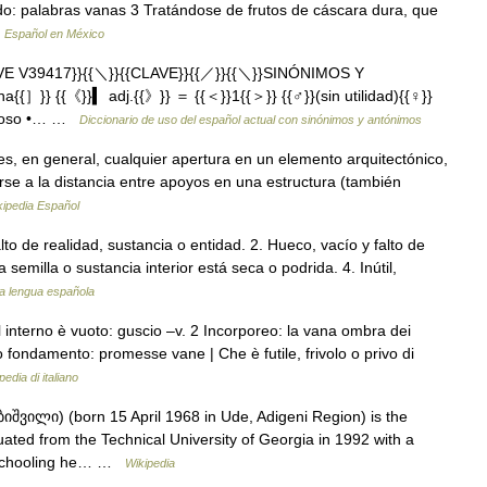
do: palabras vanas 3 Tratándose de frutos de cáscara dura, que
…
Español en México
VE V39417}}{{＼}}{{CLAVE}}{{／}}{{＼}}SINÓNIMOS Y
{］}} {{《}}▍ adj.{{》}} ＝ {{＜}}1{{＞}} {{♂}}(sin utilidad){{♀}}
uctuoso •… …
Diccionario de uso del español actual con sinónimos y antónimos
, en general, cualquier apertura en un elemento arquitectónico,
rirse a la distancia entre apoyos en una estructura (también
kipedia Español
lto de realidad, sustancia o entidad. 2. Hueco, vacío y falto de
semilla o sustancia interior está seca o podrida. 4. Inútil,
la lengua española
 interno è vuoto: guscio –v. 2 Incorporeo: la vana ombra dei
 o fondamento: promesse vane | Che è futile, frivolo o privo di
edia di italiano
შვილი) (born 15 April 1968 in Ude, Adigeni Region) is the
duated from the Technical University of Georgia in 1992 with a
is schooling he… …
Wikipedia