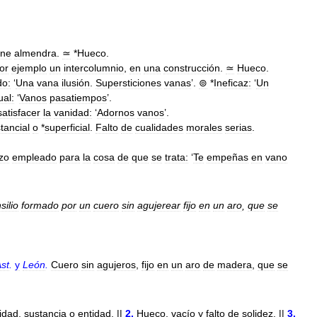
ene
almendra
.
≃
*
Hueco
.
or
ejemplo
un
intercolumnio
,
en
una
construcción
.
≃
Hueco
.
do:
‘
Una
vana
ilusión
.
Supersticiones
vanas
’.
⊚
*
Ineficaz:
‘
Un
ual:
‘
Vanos
pasatiempos
’.
satisfacer
la
vanidad:
‘
Adornos
vanos
’.
tancial
o
*
superficial
.
Falto
de
cualidades
morales
serias
.
zo
empleado
para
la
cosa
de
que
se
trata:
‘
Te
empeñas
en
vano
silio
formado
por
un
cuero
sin
agujerear
fijo
en
un
aro
,
que
se
st
.
y
León
.
Cuero
sin
agujeros
,
fijo
en
un
aro
de
madera
,
que
se
lidad
,
sustancia
o
entidad
. ||
2
.
Hueco
,
vacío
y
falto
de
solidez
. ||
3
.