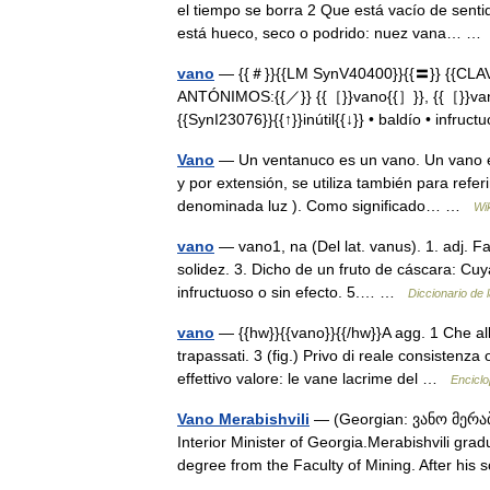
el tiempo se borra 2 Que está vacío de senti
está hueco, seco o podrido: nuez vana… 
vano
— {{＃}}{{LM SynV40400}}{{〓}} {{CLA
ANTÓNIMOS:{{／}} {{［}}vano{{］}}, {{［}}vana{
{{SynI23076}}{{↑}}inútil{{↓}} • baldío • infr
Vano
— Un ventanuco es un vano. Un vano es
y por extensión, se utiliza también para refe
denominada luz ). Como significado… …
Wi
vano
— vano1, na (Del lat. vanus). 1. adj. Fa
solidez. 3. Dicho de un fruto de cáscara: Cuya 
infructuoso o sin efecto. 5.… …
Diccionario de 
vano
— {{hw}}{{vano}}{{/hw}}A agg. 1 Che all
trapassati. 3 (fig.) Privo di reale consistenza
effettivo valore: le vane lacrime del …
Enciclop
Vano Merabishvili
— (Georgian: ვანო მერაბი
Interior Minister of Georgia.Merabishvili gra
degree from the Faculty of Mining. After h