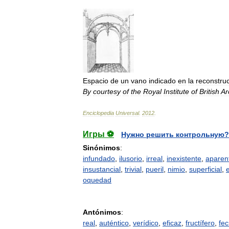
Espacio
de
un
vano
indicado
en
la
reconstru
By
courtesy
of
the
Royal
Institute
of
British
Ar
Enciclopedia
Universal
.
2012
.
Игры ⚽
Нужно решить контрольную?
Sinónimos
:
infundado
,
ilusorio
,
irreal
,
inexistente
,
aparen
insustancial
,
trivial
,
pueril
,
nimio
,
superficial
,
oquedad
Antónimos
:
real
,
auténtico
,
verídico
,
eficaz
,
fructífero
,
fe