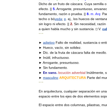
Dicho
de
un
fruto
de
cáscara:
Cuya
semilla
o
efecto
. ||
5
.
Arrogante
,
presuntuoso
,
envanec
fundamento
,
razón
o
prueba
. ||
8
.
m
.
Arq
.
Pa
techo
o
bó
veda
;
p
.
ej
.,
los
huecos
de
ventan
sin
logro
ni
efecto
. ||
2
.
Sin
necesidad
,
razón
a
quien
habla
mucho
y
sin
sustancia
.
□
V
.
ca
* * *
►
adjetivo
Falto
de
realidad
,
sustancia
o
ent
►
Hueco
,
vacío
,
sin
solidez
.
►
Díc
.
de
la
fruta
de
cáscara
falta
de
meollo
.
►
Inútil
,
infructuoso
.
►
Arrogante
,
presuntuoso
.
►
Sin
fundamento
.
►
En
vano
.
locución
adverbial
Inútilmente
,
s
►
masculino
ARQUITECTURA
Parte
del
mu
* * *
En
arquitectura
,
cualquier
separación
en
una
espacio
entre
los
ejes
de
dos
elementos
sop
El
espacio
entre
dos
columnas
,
pilastras
,
mu