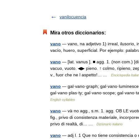
vanilocuencia
Mira otros diccionarios:
vano
— vano, na adjetivo 1) irreal, ilusorio,
vacío, huero, superficial. Por ejemplo: pal
vano
— [lat. vanus ]. ■ agg. 1. (non com.) [di
vacuo, vuoto. ◀▶ pieno. ↑ colmo, ripieno, zep
v., fuor che ne l aspetto!… …
Enciclopedia Italia
vano
— gal·vano·graph; gal·vano·luminescenc
gal·vano·plas·ty; gal·vano·scope; gal·vano·ta
English syllables
vano
— và·no agg., s.m. 1. agg. OB LE vuoto,
fig., privo di consistenza materiale, incorpor
privo di realtà, di… …
Dizionario italiano
vano
— adj I. 1 Que no tiene consistencia o