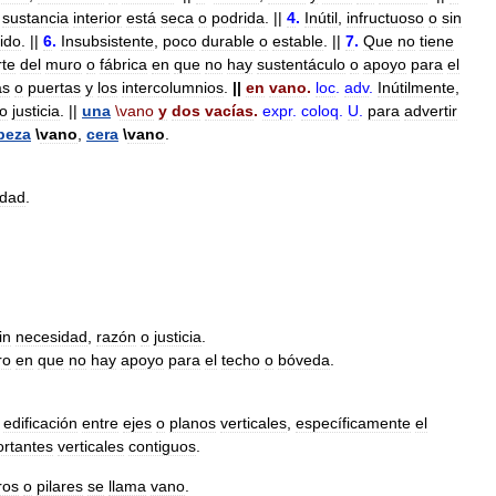
sustancia
interior
está
seca
o
podrida
. ||
4
.
Inútil
,
infructuoso
o
sin
ido
. ||
6
.
Insubsistente
,
poco
durable
o
estable
. ||
7
.
Que
no
tiene
rte
del
muro
o
fábrica
en
que
no
hay
sustentáculo
o
apoyo
para
el
as
o
puertas
y
los
intercolumnios
.
||
en
vano
.
loc
.
adv
.
Inútilmente
,
o
justicia
. ||
una
\
vano
y
dos
vacías
.
expr
.
coloq
.
U
.
para
advertir
beza
\
vano
,
cera
\
vano
.
idad
.
in
necesidad
,
razón
o
justicia
.
ro
en
que
no
hay
apoyo
para
el
techo
o
bóveda
.
edificación
entre
ejes
o
planos
verticales
,
específicamente
el
ortantes
verticales
contiguos
.
ros
o
pilares
se
llama
vano
.