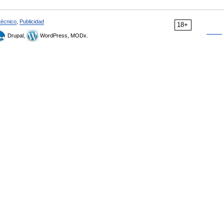
técnico
,
Publicidad
18+
Drupal,
WordPress, MODx.